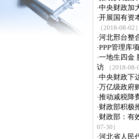
中央财政加
·
开展国有资
·
（2018-08-02
河北邢台整
·
PPP管理库
·
一地生四金
·
访
（2018-08-
中央财政下
·
万亿级政府
·
推动减税降
·
财政部积极
·
财政部：有效
·
07-30）
河北省人民
·